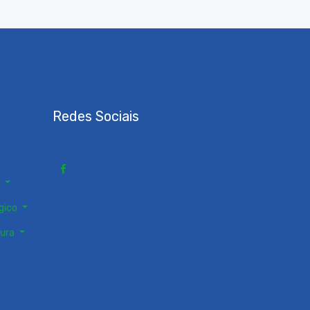
Redes Sociais
s
gico
tura