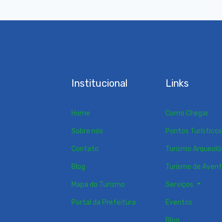
Institucional
Links
Home
Como Chegar
Sobre nós
Pontos Turístico
Contato
Turismo Arqueoló
Blog
Turismo de Aven
Mapa do Turismo
Serviços
Portal da Prefeitura
Eventos
Blog