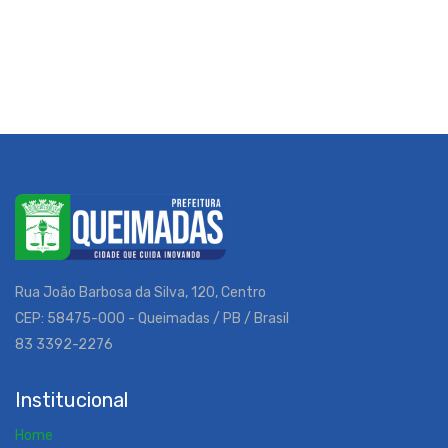
Rua João Barbosa da Silva, 120, Centro
CEP: 58475-000 - Queimadas / PB / Brasil
83 3392-2276
Institucional
Home