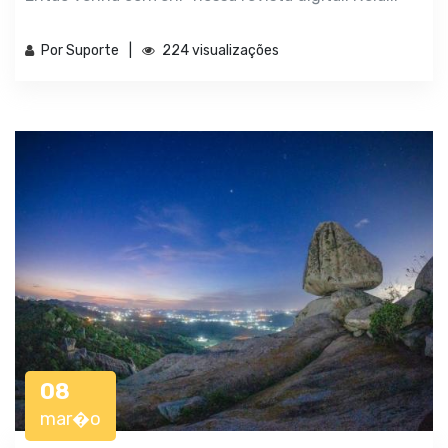
Por Suporte
224 visualizações
08
mar�o