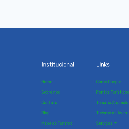
Institucional
Links
Home
Como Chegar
Sobre nós
Pontos Turístico
Contato
Turismo Arqueoló
Blog
Turismo de Aven
Mapa do Turismo
Serviços