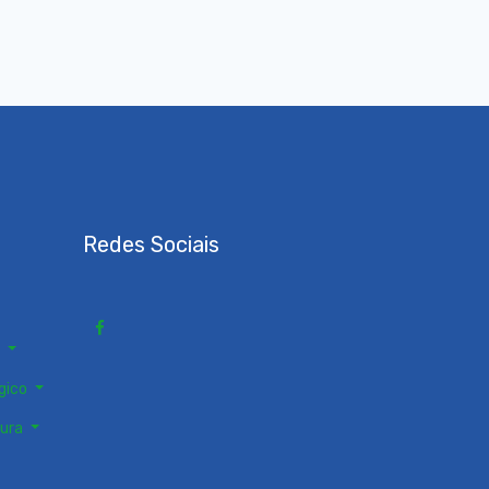
Redes Sociais
s
gico
tura