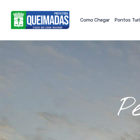
Como Chegar
Pontos Tur
P