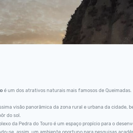
ro
é um dos atrativos naturais mais famosos de Queimadas.
íssima visão panorâmica da zona rural e urbana da cidade,
ôr do sol.
lexo da Pedra do Touro é um espaço propício para o desenvo
ando-se, assim, um ambiente oportuno para pesquisas acadê