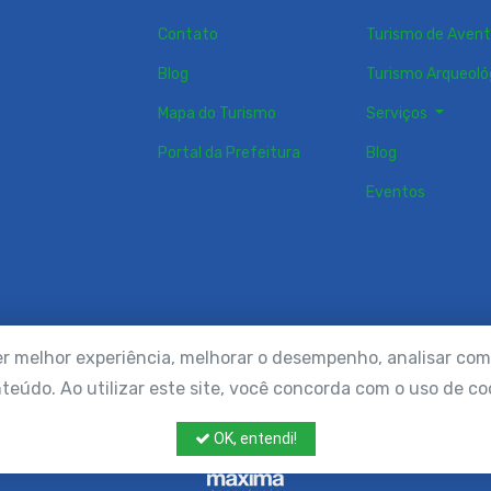
Contato
Turismo de Aven
Blog
Turismo Arqueoló
Mapa do Turismo
Serviços
Portal da Prefeitura
Blog
Eventos
er melhor experiência, melhorar o desempenho, analisar com
teúdo. Ao utilizar este site, você concorda com o uso de co
t © 2022-2026 Portal de Turismo de Queimadas. Todos os direitos re
OK, entendi!